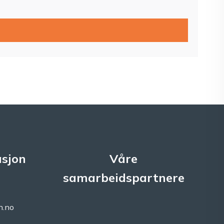
sjon
Våre
samarbeidspartnere
n.no