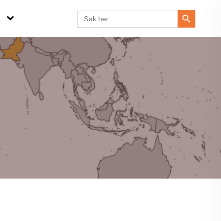
Search Button
Search
for: