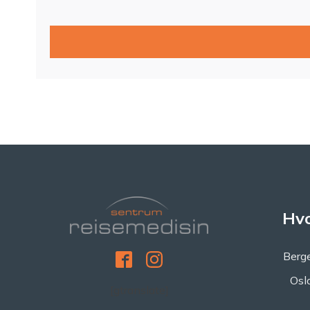
Hvo
Berge
Osl
[gtranslate]