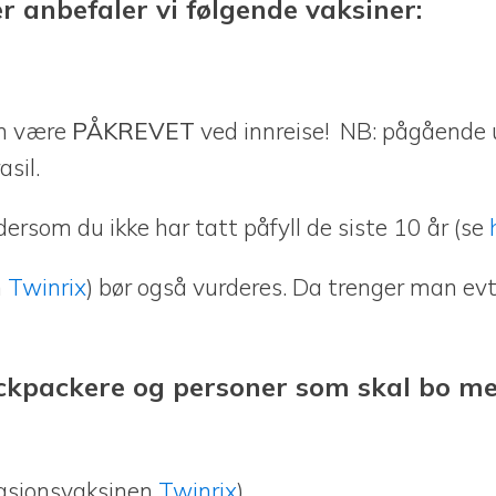
ker anbefaler vi følgende vaksiner:
an være
PÅKREVET
ved innreise! NB: pågående 
asil.
ersom du ikke har tatt påfyll de siste 10 år (se
n
Twinrix
) bør også vurderes. Da trenger man evt.
 backpackere og personer som skal bo m
nasjonsvaksinen
Twinrix
)