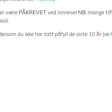
Kan være
PÅKREVET
ved innreise!
NB:
mange tilfe
asil.
ersom du ikke har tatt påfyll de siste 10 år (se