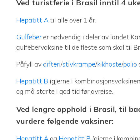
Ved turistferie i Brasil inntil 4 u
Hepatitt A
til alle over 1 år.
Gulfeber
er nødvendig i deler av landet.K
gulfebervaksine til de fleste som skal til Br
Påfyll av
difteri
/
stivkrampe
/
kikhoste
/
polio
d
Hepatitt B
(gjerne i kombinasjonsvaksine
og må starte i god tid før avreise.
Ved lengre opphold i Brasil, til
vurdere følgende vaksiner:
Hepatitt A
og
Hepatitt B
(gjerne i kombi