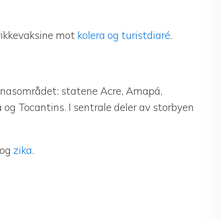
drikkevaksine mot
kolera og turistdiaré
.
zonasområdet: statene Acre, Amapá,
og Tocantins. I sentrale deler av storbyen
og
zika
.