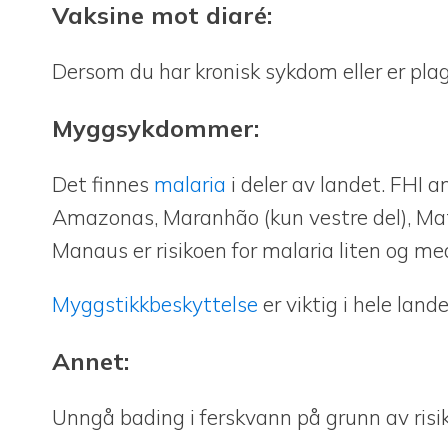
Vaksine mot diaré:
Dersom du har kronisk sykdom eller er pl
Myggsykdommer:
Det finnes
malaria
i deler av landet. FHI
Amazonas, Maranhão (kun vestre del), Mato
Manaus er risikoen for malaria liten og med
Myggstikkbeskyttelse
er viktig i hele lan
Annet:
Unngå bading i ferskvann på grunn av risi