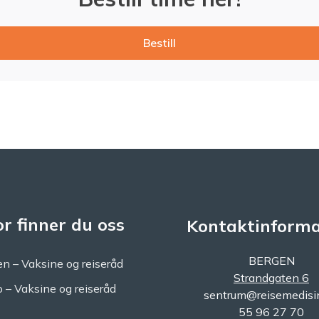
Bestill
r finner du oss
Kontaktinforma
BERGEN
n – Vaksine og reiseråd
Strandgaten 6
o – Vaksine og reiseråd
sentrum@reisemedisi
55 96 27 70