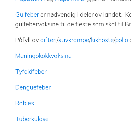
Gulfeber
er nødvendig i deler av landet. 
gulfebervaksine til de fleste som skal til Br
Påfyll av
difteri
/
stivkrampe
/
kikhoste
/
polio
d
Meningokokkvaksine
Tyfoidfeber
Denguefeber
Rabies
Tuberkulose