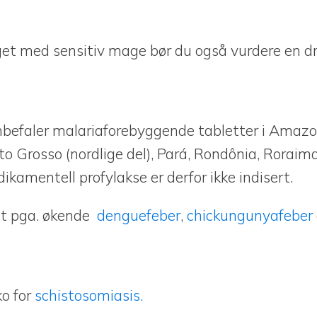
aget med sensitiv mage bør du også vurdere en 
 anbefaler malariaforebyggende tabletter i Ama
 Grosso (nordlige del), Pará, Rondônia, Roraima 
ikamentell profylakse er derfor ikke indisert.
det pga. økende
denguefeber
,
chickungunyafeber
ko for
schistosomiasis.