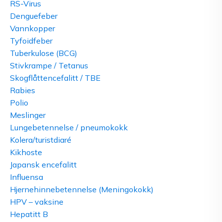
RS-Virus
Denguefeber
Vannkopper
Tyfoidfeber
Tuberkulose (BCG)
Stivkrampe / Tetanus
Skogflåttencefalitt / TBE
Rabies
Polio
Meslinger
Lungebetennelse / pneumokokk
Kolera/turistdiaré
Kikhoste
Japansk encefalitt
Influensa
Hjernehinnebetennelse (Meningokokk)
HPV – vaksine
Hepatitt B