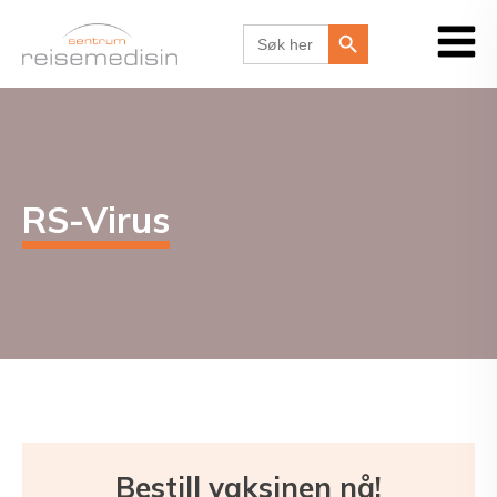
Search Button
Search
for:
RS-Virus
Bestill vaksinen nå!