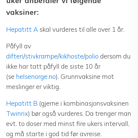
uker anbefaler vi følgende
vaksiner:
Hepatitt A
skal vurderes til alle over 1 år.
Påfyll av
difteri
/
stivkrampe
/
kikhoste
/
polio
dersom du
ikke har tatt påfyll de siste 10 år
(se
helsenorge.no
). Grunnvaksine mot
meslinger er viktig.
Hepatitt B
(gjerne i kombinasjonsvaksinen
Twinrix
) bør også vurderes. Da trenger man
evt. to doser med minst fire ukers intervall,
og må starte i god tid før avreise.