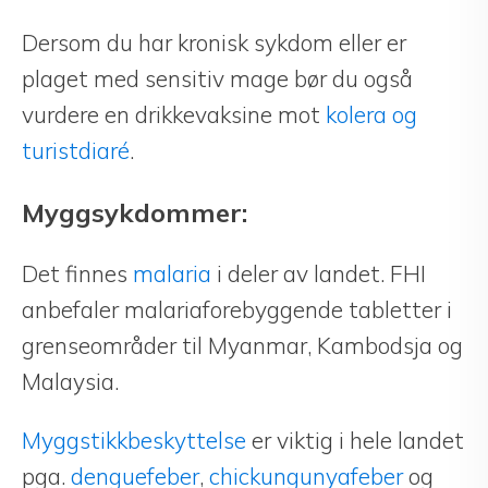
Dersom du har kronisk sykdom eller er
plaget med sensitiv mage bør du også
vurdere en drikkevaksine mot
kolera og
turistdiaré
.
Myggsykdommer:
Det finnes
malaria
i deler av landet. FHI
anbefaler malariaforebyggende tabletter i
grenseområder til Myanmar, Kambodsja og
Malaysia.
Myggstikkbeskyttelse
er viktig i hele landet
pga.
denguefeber
,
chickungunyafeber
og