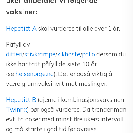
uker anbefaler vi følgende
vaksiner:
Hepatitt A
skal vurderes til alle over 1 år.
Påfyll av
difteri
/
stivkrampe
/
kikhoste
/
polio
dersom du
ikke har tatt påfyll de siste 10 år
(se
helsenorge.no
). Det er også viktig å
være grunnvaksinert mot meslinger.
Hepatitt B
(gjerne i kombinasjonsvaksinen
Twinrix
) bør også vurderes. Da trenger man
evt. to doser med minst fire ukers intervall,
og må starte i god tid før avreise.