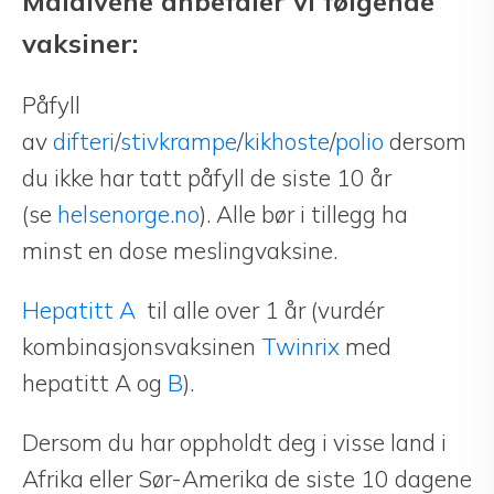
Maldivene anbefaler vi følgende
vaksiner:
Påfyll
av
difteri
/
stivkrampe
/
kikhoste
/
polio
dersom
du ikke har tatt påfyll de siste 10 år
(se
helsenorge.no
). Alle bør i tillegg ha
minst en dose meslingvaksine.
Hepatitt A
til alle over 1 år (vurdér
kombinasjonsvaksinen
Twinrix
med
hepatitt A og
B
).
Dersom du har oppholdt deg i visse land i
Afrika eller Sør-Amerika de siste 10 dagene