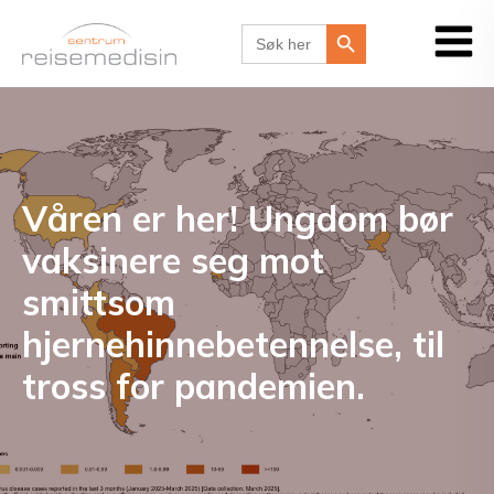
Search Button
Search
for:
Våren er her! Ungdom bør
vaksinere seg mot
smittsom
hjernehinnebetennelse, til
tross for pandemien.