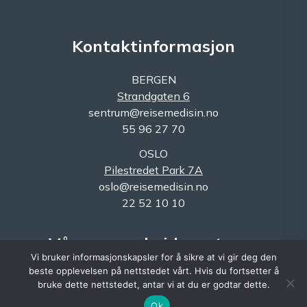
Kontaktinformasjon
BERGEN
Strandgaten 6
sentrum@reisemedisin.no
55 96 27 70
OSLO
Pilestredet Park 7A
oslo@reisemedisin.no
22 52 10 10
Våre samarbeidspartnere
Vi bruker informasjonskapsler for å sikre at vi gir deg den
beste opplevelsen på nettstedet vårt. Hvis du fortsetter å
bruke dette nettstedet, antar vi at du er godtar dette.
2023 © Reisemedisin
Ok