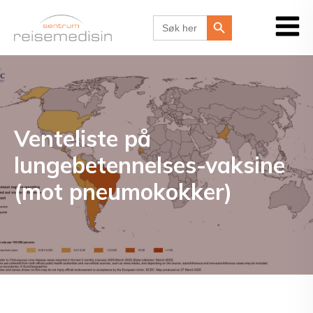
Search Button
Search
for:
Venteliste på
lungebetennelses-vaksine
(mot pneumokokker)