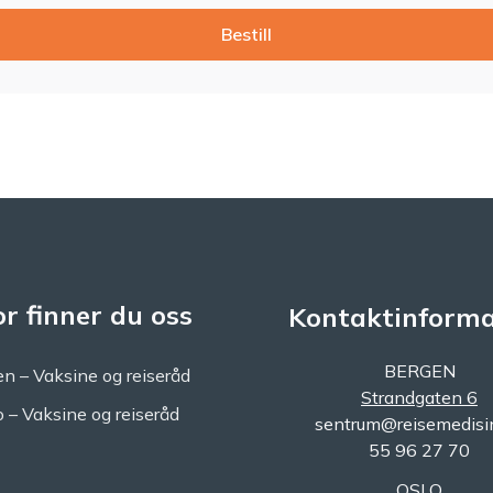
Bestill
r finner du oss
Kontaktinforma
BERGEN
n – Vaksine og reiseråd
Strandgaten 6
o – Vaksine og reiseråd
sentrum@reisemedisi
55 96 27 70
OSLO