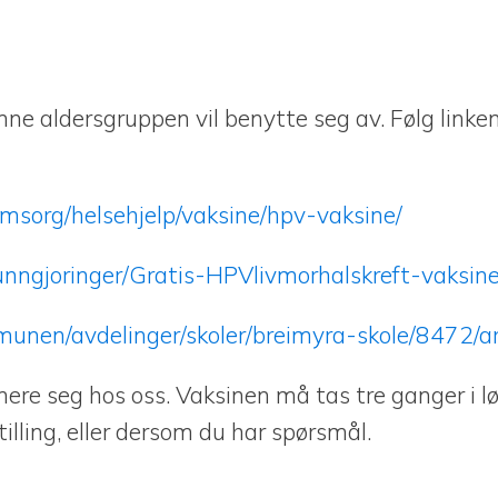
denne aldersgruppen vil benytte seg av. Følg linke
sorg/helsehjelp/vaksine/hpv-vaksine/
gjoringer/Gratis-HPVlivmorhalskreft-vaksine
nen/avdelinger/skoler/breimyra-skole/8472/a
nere seg hos oss. Vaksinen må tas tre ganger i 
illing, eller dersom du har spørsmål.