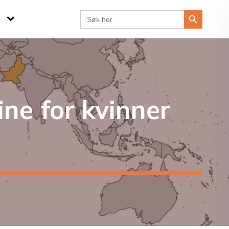
Search Button
Search
for:
ne for kvinner