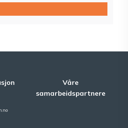
sjon
Våre
samarbeidspartnere
n.no