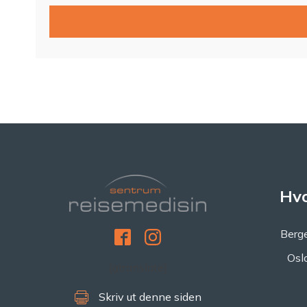
Hvo
Berge
Osl
[gtranslate]
Skriv ut denne siden