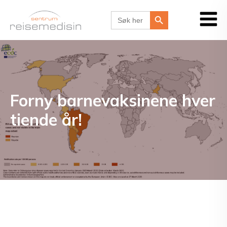
Search Button
Search
for:
Forny barnevaksinene hver
tiende år!