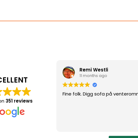
Remi Westli
11 months ago
CELLENT
Fine folk. Digg sofa på ventero
on
351 reviews