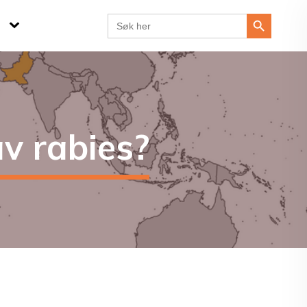
Search Button
Search
for:
av rabies?