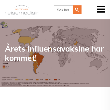
Search Button
Search
for:
Årets influensavaksine har
kommet!