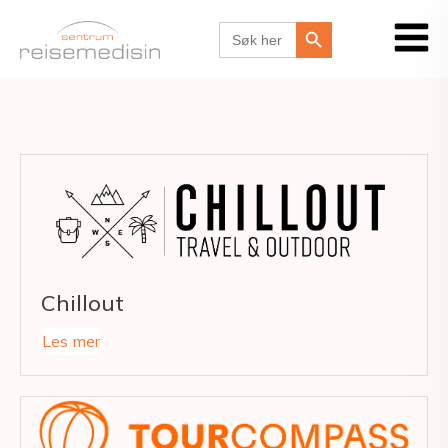
Search Button
Search
for:
Chillout
Les mer