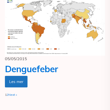
05/05/2015
Denguefeber
Les mer
1
2
Next »