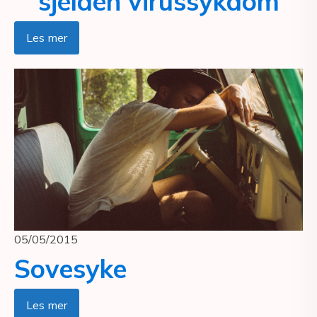
sjelden virussykdom
Les mer
05/05/2015
Sovesyke
Les mer