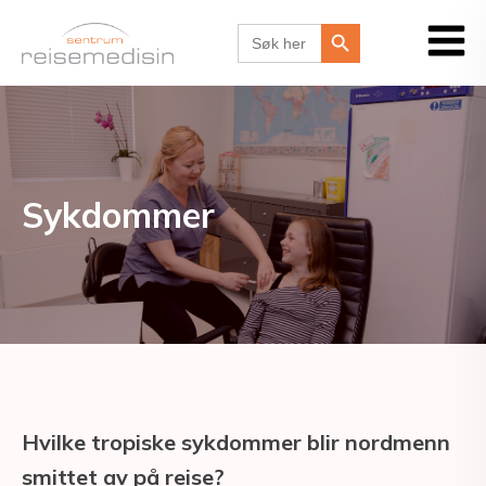
Search Button
Search
for:
Sykdommer
Hvilke tropiske sykdommer blir nordmenn
smittet av på reise?