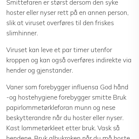
Smittefaren er størst dersom den syke
hoster eller nyser rett på en annen person,
slik at viruset overføres til den friskes
slimhinner.
Viruset kan leve et par timer utenfor
kroppen og kan også overføres indirekte via
hender og gjenstander.
Vaner som forebygger influensa God hånd
-og hostehygiene forebygger smitte Bruk
papirlommetørkleforan munn og nese
beskytterandre når du hoster eller nyser.
Kast lommetørkleet etter bruk. Vask så
hendene. Bruk albukroken når du må hoste