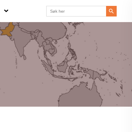
Search Button
Search
for: