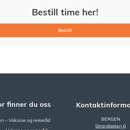
Bestill time her!
Bestill
r finner du oss
Kontaktinforma
BERGEN
n – Vaksine og reiseråd
Strandgaten 6