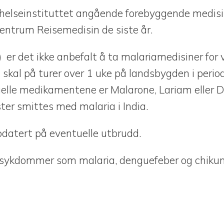
ehelseinstituttet angående forebyggende medisi
entrum Reisemedisin de siste år.
r det ikke anbefalt å ta malariamedisiner for v
skal på turer over 1 uke på landsbygden i peri
tuelle medikamentene er Malarone, Lariam eller 
ter smittes med malaria i India.
pdatert på eventuelle utbrudd.
t sykdommer som malaria, denguefeber og chik