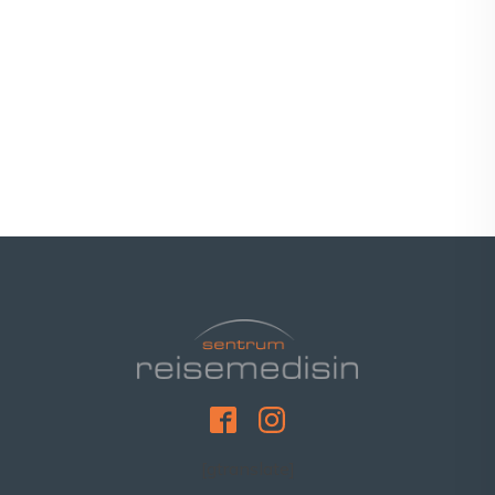
[gtranslate]