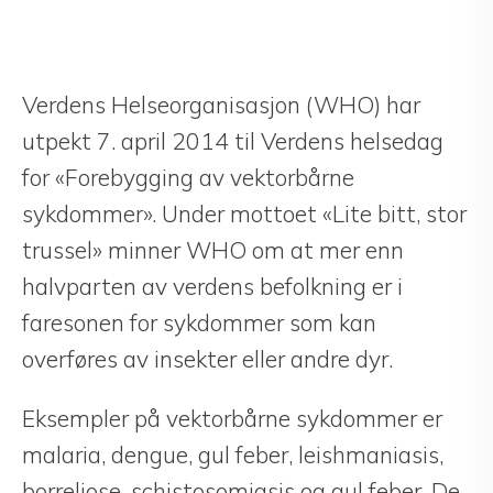
Verdens Helseorganisasjon (WHO) har
utpekt 7. april 2014 til Verdens helsedag
for «Forebygging av vektorbårne
sykdommer». Under mottoet «Lite bitt, stor
trussel» minner WHO om at mer enn
halvparten av verdens befolkning er i
faresonen for sykdommer som kan
overføres av insekter eller andre dyr.
Eksempler på vektorbårne sykdommer er
malaria, dengue, gul feber, leishmaniasis,
borreliose, schistosomiasis og gul feber. De